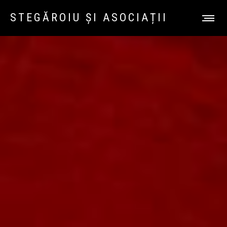
STEGĂROIU ȘI ASOCIAȚII