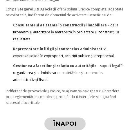
Echipa
Stegaroiu & Asociații
oferă soluții juridice complete, adaptate
nevoilor tale, indiferent de domeniul de activitate. Beneficiezi de:
Consultanță și asistență în construcții și imobiliare
– de la
urbanism și autorizare
la
antrepriza în proiectare și construcții
și
real estate
.
Reprezentare în litigii și contencios administrativ
–
expertiză solidă în
exproprieri
,
achiziții publice
și
drept penal
.
Gestiunea afacerilor și relația cu autoritățile
– suport legal în
organizarea și administrarea societăților
și
contencios
administrativ și fiscal
.
Indiferent de provocările juridice, te ajutăm să navighezi cu încredere
prin reglementările complexe, protejându-ți interesele și asigurând
succesul afacerii tale.
ÎNAPOI