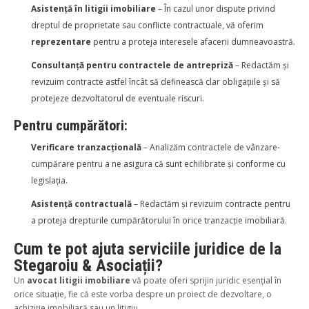
Asistență în litigii imobiliare
– În cazul unor dispute privind
dreptul de proprietate sau conflicte contractuale, vă oferim
reprezentare
pentru a proteja interesele afacerii dumneavoastră.
Consultanță pentru contractele de antrepriză
– Redactăm și
revizuim contracte astfel încât să definească clar obligațiile și să
protejeze dezvoltatorul de eventuale riscuri.
Pentru cumpărători:
Verificare tranzacțională
– Analizăm contractele de vânzare-
cumpărare pentru a ne asigura că sunt echilibrate și conforme cu
legislația.
Asistență contractuală
– Redactăm și revizuim contracte pentru
a proteja drepturile cumpărătorului în orice tranzacție imobiliară.
Cum te pot ajuta serviciile juridice de la
Stegaroiu & Asociații?
Un
avocat litigii imobiliare
vă poate oferi sprijin juridic esențial în
orice situație, fie că este vorba despre un proiect de dezvoltare, o
achiziție imobiliară sau un litigiu.