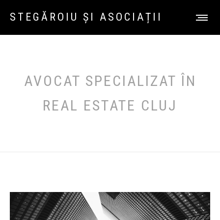
STEGĂROIU ȘI ASOCIAȚII
AVOCAT SPECIALIZAT ÎN
REAL ESTATE CLUJ