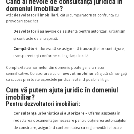
Când ai nevoie de consultanță juridică în
domeniul imobiliar?
Atât
dezvoltatorii imobiliari
, cât și cumpărătorii se confruntă cu
provocări specifice:
Dezvoltatorii
au nevoie de asistență pentru autorizări, urbanism
și contracte de antrepriză.
Cumpărătorii
doresc să se asigure că tranzacțiile lor sunt sigure,
transparente și conforme cu legislația locală.
Complexitatea normelor din domeniu poate genera riscuri
semnificative. Colaborarea cu un
avocat imobiliar
vă ajută să navigați
cu succes prin toate aspectele juridice, evitând posibile litigii.
Cum vă putem ajuta juridic în domeniul
imobiliar?
Pentru dezvoltatori imobiliari:
Consultanță urbanistică și autorizare
– Oferim asistență în
redactarea documentației necesare pentru obținerea autorizațiilor
de construire, asigurând conformitatea cu reglementările locale.