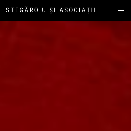
STEGĂROIU ȘI ASOCIAȚII