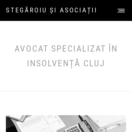
STEGĂROIU ȘI ASOCIAȚII
AVOCAT SPECIALIZAT ÎN
INSOLVENȚĂ CLUJ