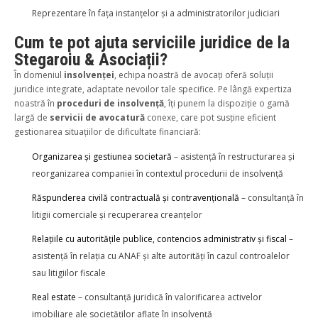
Reprezentare în fața instanțelor și a administratorilor judiciari
Cum te pot ajuta serviciile juridice de la
Stegaroiu & Asociații?
În domeniul
insolvenței
, echipa noastră de avocați oferă soluții
juridice integrate, adaptate nevoilor tale specifice. Pe lângă expertiza
noastră în
proceduri de insolvență
, îți punem la dispoziție o gamă
largă de
servicii de avocatură
conexe, care pot susține eficient
gestionarea situațiilor de dificultate financiară:
Organizarea și gestiunea societară
– asistență în restructurarea și
reorganizarea companiei în contextul procedurii de insolvență
Răspunderea civilă contractuală și contravențională
– consultanță în
litigii comerciale și recuperarea creanțelor
Relațiile cu autoritățile publice, contencios administrativ și fiscal
–
asistență în relația cu ANAF și alte autorități în cazul controalelor
sau litigiilor fiscale
Real estate
– consultanță juridică în valorificarea activelor
imobiliare ale societăților aflate în insolvență