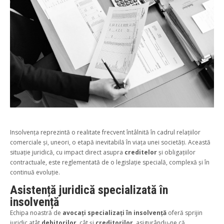
Insolvența reprezintă o realitate frecvent întâlnită în cadrul relațiilor
comerciale și, uneori, o etapă inevitabilă în viața unei societăți. Această
situație juridică, cu impact direct asupra
creditelor
și obligațiilor
contractuale, este reglementată de o legislație specială, complexă și în
continuă evoluție.
Asistență juridică specializată în
insolvență
Echipa noastră de
avocați specializați în insolvență
oferă sprijin
juridic atât
debitorilor
, cât și
creditorilor
, asigurându-ne că