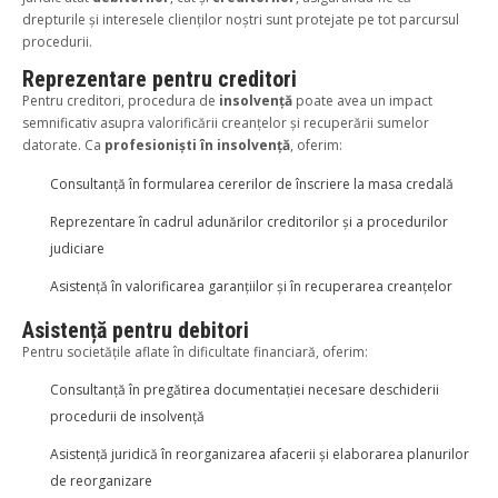
drepturile și interesele clienților noștri sunt protejate pe tot parcursul
procedurii.
Reprezentare pentru creditori
Pentru creditori, procedura de
insolvență
poate avea un impact
semnificativ asupra valorificării creanțelor și recuperării sumelor
datorate. Ca
profesioniști în insolvență
, oferim:
Consultanță în formularea cererilor de înscriere la masa credală
Reprezentare în cadrul adunărilor creditorilor și a procedurilor
judiciare
Asistență în valorificarea garanțiilor și în recuperarea creanțelor
Asistență pentru debitori
Pentru societățile aflate în dificultate financiară, oferim:
Consultanță în pregătirea documentației necesare deschiderii
procedurii de insolvență
Asistență juridică în reorganizarea afacerii și elaborarea planurilor
de reorganizare