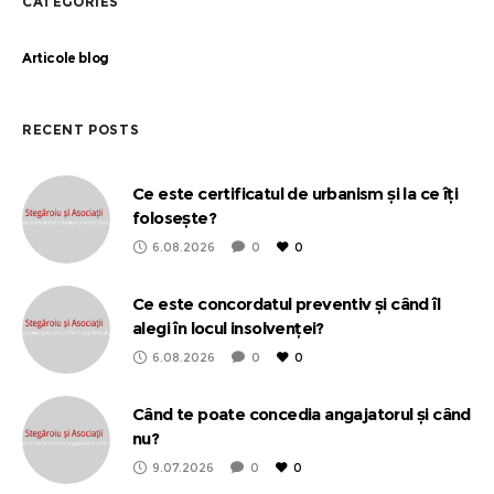
CATEGORIES
Articole blog
RECENT POSTS
Ce este certificatul de urbanism și la ce îți
folosește?
6.08.2026
0
0
Ce este concordatul preventiv și când îl
alegi în locul insolvenței?
6.08.2026
0
0
Când te poate concedia angajatorul și când
nu?
9.07.2026
0
0