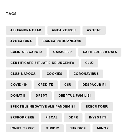
TAGS
ALEXANDRA OLAR
ANCA ZDIRCU
AVOCAT
AVOCATURA
BIANCA ROHOZNEANU
CALIN STEGAROIU
CARACTER
CASH BUFFER DAYS
CERTIFICATE SITUATIE DE URGENTA
CLUJ
CLUJ-NAPOCA
COOKIES
CORONAVIRUS
COVID-19
CREDITE
CSU
DESPAGUBIRI
DONATII
DREPT
DREPTUL FAMILIEI
EFECTELE NEGATIVE ALE PANDEMIEI
EXECUTORIU
EXPROPRIERE
FISCAL
GDPR
INVESTITII
IONUT TEREC
JURIDIC
JURIDICE
MINOR