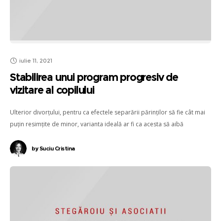
iulie 11, 2021
Stabilirea unui program progresiv de
vizitare al copilului
Ulterior divorțului, pentru ca efectele separării părinților să fie cât mai
puțin resimțite de minor, varianta ideală ar fi ca acesta să aibă
posibilitatea reală de a beneficia în egală măsură de dragostea și grija
ambilor părinți, respectiv de a petrece timp aproximativ egal, atât cu
by
Suciu Cristina
mama, cât și cu tatăl.