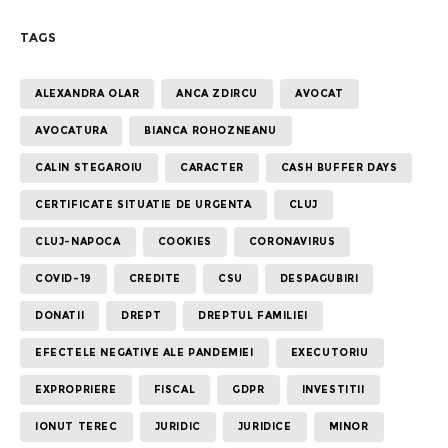
TAGS
ALEXANDRA OLAR
ANCA ZDIRCU
AVOCAT
AVOCATURA
BIANCA ROHOZNEANU
CALIN STEGAROIU
CARACTER
CASH BUFFER DAYS
CERTIFICATE SITUATIE DE URGENTA
CLUJ
CLUJ-NAPOCA
COOKIES
CORONAVIRUS
COVID-19
CREDITE
CSU
DESPAGUBIRI
DONATII
DREPT
DREPTUL FAMILIEI
EFECTELE NEGATIVE ALE PANDEMIEI
EXECUTORIU
EXPROPRIERE
FISCAL
GDPR
INVESTITII
IONUT TEREC
JURIDIC
JURIDICE
MINOR