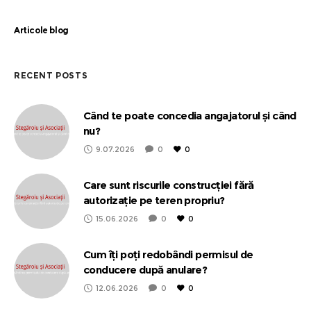
Articole blog
RECENT POSTS
Când te poate concedia angajatorul și când
nu?
9.07.2026
0
0
Care sunt riscurile construcției fără
autorizație pe teren propriu?
15.06.2026
0
0
Cum îți poți redobândi permisul de
conducere după anulare?
12.06.2026
0
0