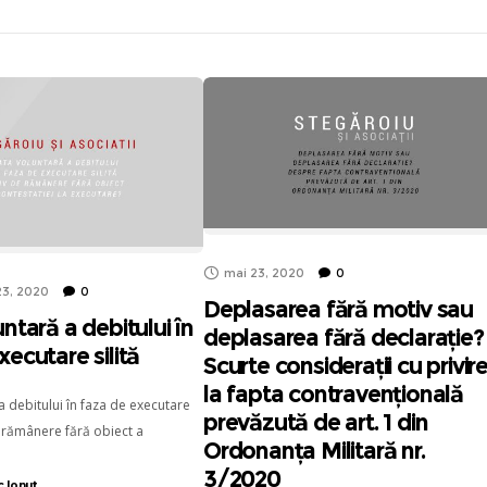
mai 23, 2020
0
3, 2020
0
Deplasarea fără motiv sau
ntară a debitului în
deplasarea fără declarație?
xecutare silită
Scurte considerații cu privir
la fapta contravențională
a debitului în faza de executare
prevăzută de art. 1 din
e rămânere fără obiect a
Ordonanța Militară nr.
xecutare? Stegaroiu si Asociatii -
3/2020
 de Avocati in Cluj-Napoca.
 Ionuț