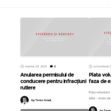
martie 23, 2021
0
octombrie 2
Anularea permisului de
Plata volu
conducere pentru infracțiuni
faza de e
rutiere
Plata voluntară 
silită – motiv d
by
Terec Ionuț
contestației la e
Societate Civila
by
Terec