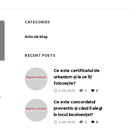
CATEGORIES
Articole blog
RECENT POSTS
Ce este certificatul de
urbanism și la ce îți
folosește?
6.08.2026
0
0
e
Ce este concordatul
preventiv și când îl alegi
în locul insolvenței?
6.08.2026
0
0