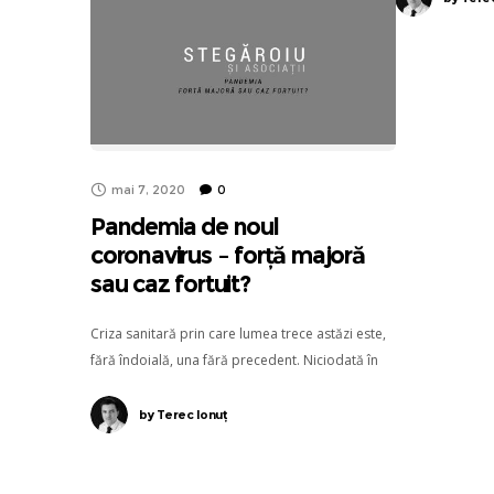
mai 7, 2020
0
Pandemia de noul
coronavirus – forță majoră
sau caz fortuit?
Criza sanitară prin care lumea trece astăzi este,
fără îndoială, una fără precedent. Niciodată în
istoria modernă omenirea nu s-a mai întâlnit cu
o situație în care, practic, întreaga sa
by
Terec Ionuț