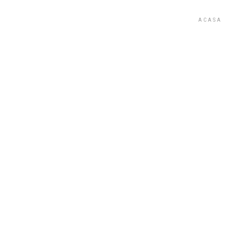
STEGĂROIU ȘI ASOCIAȚII
ACASA