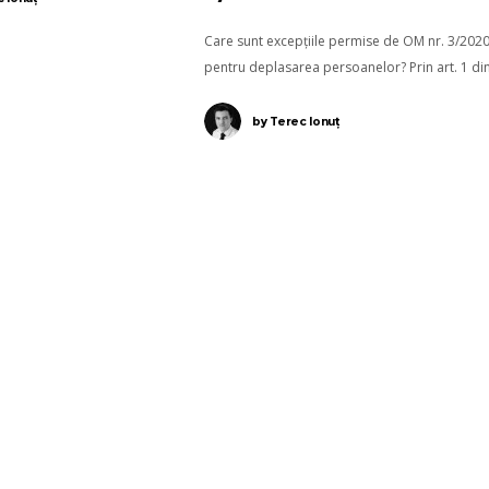
Care sunt excepțiile permise de OM nr. 3/202
pentru deplasarea persoanelor? Prin art. 1 di
Ordonanța Militară (OM) nr. 3/2020 a fost
interzisă deplasarea persoanelor în afara
by
Terec Ionuț
locuinței sau gospodăriei,