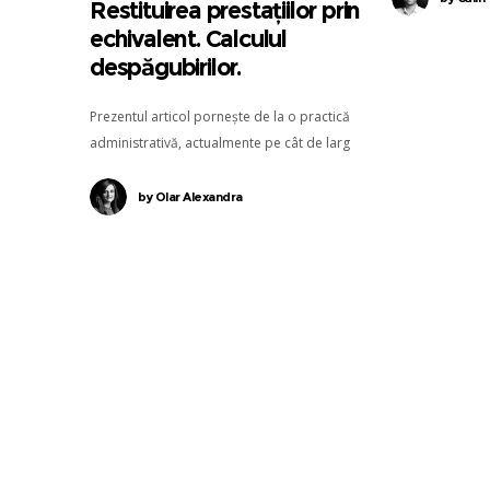
Restituirea prestațiilor prin
echivalent. Calculul
despăgubirilor.
Prezentul articol pornește de la o practică
administrativă, actualmente pe cât de larg
răspândită, pe atât de nelegală.
by
Olar Alexandra