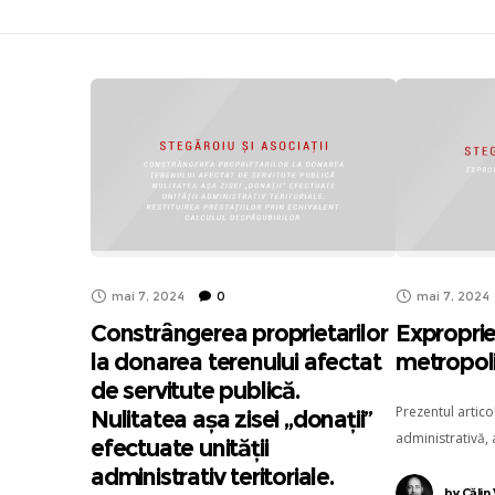
mai 7, 2024
0
mai 7, 2024
Constrângerea proprietarilor
Exproprie
la donarea terenului afectat
metropoli
de servitute publică.
Prezentul artico
Nulitatea așa zisei „donații”
administrativă,
efectuate unității
răspândită, pe a
administrativ teritoriale.
by
Călin 