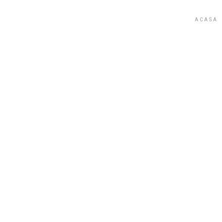
STEGĂROIU ȘI ASOCIAȚII
ACASA