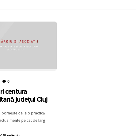
0
ri centura
tană județul Cluj
l pornește de la o practică
 actualmente pe cât de larg
tât de nelegală.
V. Stegăroiu