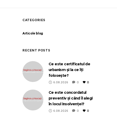
CATEGORIES
Articole blog
RECENT POSTS
Ce este certificatul de
urbanism și la ce îți
folosește?
6.08.2026
0
0
Ce este concordatul
preventiv și când îl alegi
în locul insolvenței?
6.08.2026
0
0