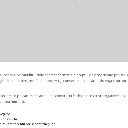
uccintă a binomului juridic antitetic format din dreptul de proprietate privată ș
ției de construire, urmând a observa și consecințele pe care existența copropriet
ecințelor pe care edificarea unei construcții în dezacord cu prerogativele legale
cartea funciară.
cțiilor
 construcții
e asupra terenurilor și construcțiilor