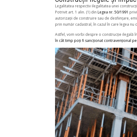
Legalitatea respectiv ilegalitatea unei construcț
Potrivit art. 1 alin. (1) din
Legea nr. 50/1991
priv
autorizații de construire sau de desființare, emis
prin număr cadastral, în cazul în care legea nu d
Astfel, vom vorbi despre o construcție ilegală în 
în cât timp poți fi sancționat contravențional p