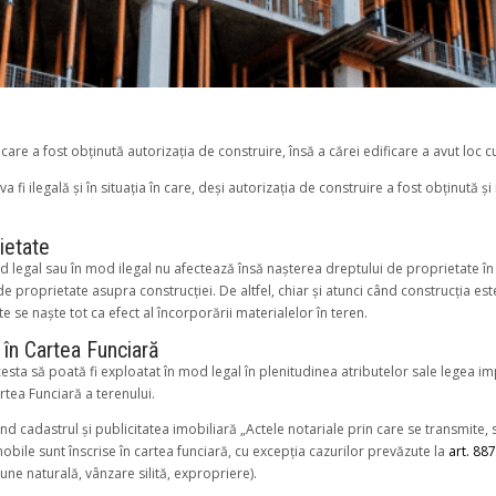
care a fost obținută autorizația de construire, însă a cărei edificare a avut loc 
, va fi ilegală și în situația în care, deși autorizația de construire a fost obținută 
ietate
d legal sau în mod ilegal nu afectează însă nașterea dreptului de proprietate în 
e proprietate asupra construcției. De altfel, chiar și atunci când construcția est
e se naște tot ca efect al încorporării materialelor în teren.
 în Cartea Funciară
cesta să poată fi exploatat în mod legal în plenitudinea atributelor sale legea
rtea Funciară a terenului.
nd cadastrul și publicitatea imobiliară „Actele notariale prin care se transmite, 
obile sunt înscrise în cartea funciară, cu excepția cazurilor prevăzute la
art. 887
une naturală, vânzare silită, expropriere).