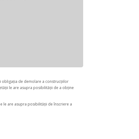
i obligația de demolare a construcțiilor
ății le are asupra posibilității de a obține
 le are asupra posibilității de înscriere a