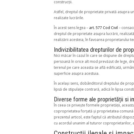
construcții.
Astfel, dreptul de proprietate privată asupra une
realizate lucrările.
În acest sens legea –
art. 577 Cod Civil
– consacr
dreptul de proprietate asupra lucrării, realizat
realizării acesteia, în favoarea proprietarului t
Indivizibilitatea drepturilor de prop
Nici măcar în cazul în care se dispune de drept
persoană în orice alt mod prevăzut de lege, dre
terenul pe care aceasta se află edificată, urmân
superficie asupra acestuia.
În același sens, dobânditorul dreptului de propr
lipsă de stipulație contrară, adică în lipsa consti
Diverse forme ale proprietății si im
În ceea ce privește formele proprietății, aceas
coproprietatea forțată și proprietatea comună î
prezentul articol, este faptul că atributul dispoz
cu acordul unanim al tuturor coproprietarilor, a
Construcții ilegale și impac