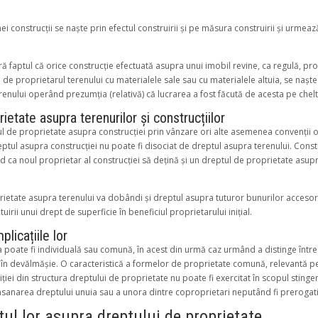
i construcții se naște prin efectul construirii și pe măsura construirii și urmeaz
ă faptul că orice construcție efectuată asupra unui imobil revine, ca regulă, prop
ă de proprietarul terenului cu materialele sale sau cu materialele altuia, se naș
erenului operând prezumția (relativă) că lucrarea a fost făcută de acesta pe cheltui
rietate asupra terenurilor și construcțiilor
ul de proprietate asupra construcției prin vânzare ori alte asemenea convenții o
ptul asupra construcției nu poate fi disociat de dreptul asupra terenului. Cons
d ca noul proprietar al construcției să dețină și un dreptul de proprietate asupr
ietate asupra terenului va dobândi și dreptul asupra tuturor bunurilor accesorii 
tuirii unui drept de superficie în beneficiul proprietarului inițial.
plicațiile lor
ta poate fi individuală sau comună, în acest din urmă caz urmând a distinge într
n devălmășie. O caracteristică a formelor de proprietate comună, relevantă pen
iției din structura dreptului de proprietate nu poate fi exercitat în scopul stinge
sanarea dreptului unuia sau a unora dintre coproprietari neputând fi prerogativa 
tul lor asupra dreptului de proprietate