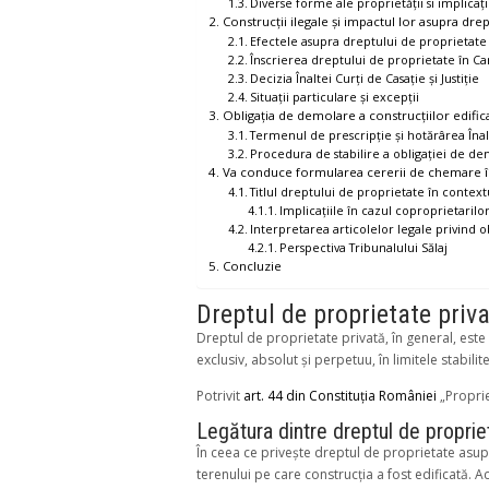
Diverse forme ale proprietății si implicați
Construcții ilegale și impactul lor asupra dre
Efectele asupra dreptului de proprietate
Înscrierea dreptului de proprietate în C
Decizia Înaltei Curți de Casație și Justiție
Situații particulare și excepții
Obligația de demolare a construcțiilor edific
Termenul de prescripție și hotărârea Înalte
Procedura de stabilire a obligației de d
Va conduce formularea cererii de chemare în
Titlul dreptului de proprietate în contex
Implicațiile în cazul coproprietarilo
Interpretarea articolelor legale privind 
Perspectiva Tribunalului Sălaj
Concluzie
Dreptul de proprietate priv
Dreptul de proprietate privată, în general, este 
exclusiv, absolut și perpetuu, în limitele stabilit
Potrivit
art. 44 din Constituția României
„Proprie
Legătura dintre dreptul de propriet
În ceea ce privește dreptul de proprietate asup
terenului pe care construcția a fost edificată. A