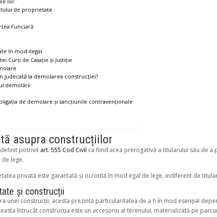
ile lor
ptului de proprietate
artea Funciară
ate în mod ilegal
i Curți de Casație și Justiție
emolare
 judecată la demolarea construcției?
tul demolării
r
obligația de demolare și sancțiunile contravenționale
ată asupra construcțiilor
definit potrivit
art. 555 Cod Civil
ca fiind acea prerogativă a titularului său de 
e de lege.
tatea privată este garantată și ocrotită în mod egal de lege, indiferent de titular
ate și construcții
ra unei construcții, acesta prezintă particularitatea de a fi în mod esențial de
ceasta întrucât construcția este un accesoriu al terenului, materializată pe parcu