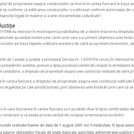
reptul de proprietate asupra construcțiilor se înscrie în cartea funciară în baza u
re să confirme că edificarea construcțiilor s-a efectuat conform autorizației de 
dispoziții legale în materie și a unei documentații cadastrale”.
Justiție
nr. 7/1996 nu interzice în mod expres posibilitatea de a obține înscrierea dreptulu
 naționale au existat numeroase cereri prin care s-a urmărit obținerea unei hotăr
ucțiilor pe baza faptului edificării acestora de către proprietarii terenurilor, s
rte de Casație și Justiție a pronunțat Decizia nr. 13/2019 în recurs în interesul leg
a prevederilor acesteia, precum şi lipsa procesului-verbal de recepţie la terminarea 
 în constatare, a dreptului de proprietate asupra unei construcţii realizate de către p
a în cartea funciară a dreptului de proprietate asupra unei construcții edificate 
a ilegalității pe cale jurisdicțională, prin obținerea unei hotărâri prin care să s
are în care înscrierea în cartea funciară va fi posibilă chiar în lipsa certificatului
e construire și că există proces-verbal de recepție la terminarea lucrărilor:
rucțiile realizate înainte de data de 1 august 2001 vor fi intabulate, în lipsa autor
a tuturor obligațiilor fiscale de plată datorate autorității administrației publice l