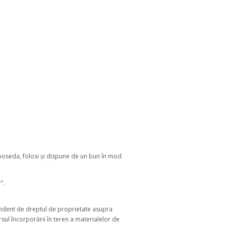
a poseda, folosi și dispune de un bun în mod
”.
pendent de dreptul de proprietate asupra
rsul încorporării în teren a materialelor de