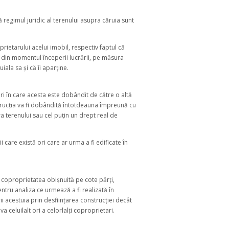
ă regimul juridic al terenului asupra căruia sunt
rietarului acelui imobil, respectiv faptul că
te din momentul începerii lucrării, pe măsura
ala sa și că îi aparține.
ri în care acesta este dobândit de către o altă
trucția va fi dobândită întotdeauna împreună cu
a terenului sau cel puțin un drept real de
care există ori care ar urma a fi edificate în
e coproprietatea obișnuită pe cote părți,
tru analiza ce urmează a fi realizată în
rii acestuia prin desființarea construcției decât
celuilalt ori a celorlalți coproprietari.