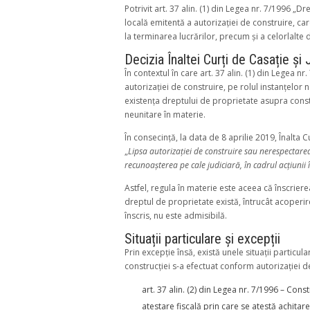
Potrivit art. 37 alin. (1) din Legea nr. 7/1996 „D
locală emitentă a autorizației de construire, ca
la terminarea lucrărilor, precum și a celorlalte 
Decizia Înaltei Curți de Casație și 
În contextul în care art. 37 alin. (1) din Legea 
autorizației de construire, pe rolul instanțelor
existența dreptului de proprietate asupra constr
neunitare în materie.
În consecință, la data de 8 aprilie 2019, Înalta Cu
„
Lipsa autorizaţiei de construire sau nerespectare
recunoaşterea pe cale judiciară, în cadrul acţiunii
Astfel, regula în materie este aceea că înscriere
dreptul de proprietate există, întrucât acoperire
înscris, nu este admisibilă.
Situații particulare și excepții
Prin excepție însă, există unele situații particul
construcției s-a efectuat conform autorizației d
art. 37 alin. (2) din Legea nr. 7/1996 – Const
atestare fiscală prin care se atestă achitare