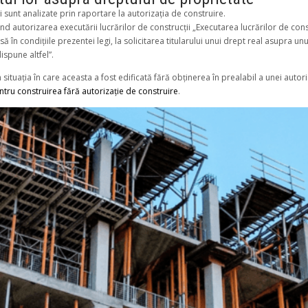
ii sunt analizate prin raportare la autorizația de construire.
ind autorizarea executării lucrărilor de construcții „Executarea lucrărilor de co
ă în condițiile prezentei legi, la solicitarea titularului unui drept real asupra unui
ispune altfel”.
situația în care aceasta a fost edificată fără obținerea în prealabil a unei autoriz
entru construirea fără autorizație de construire
.