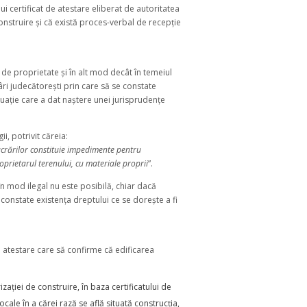
nui certificat de atestare eliberat de autoritatea
construire și că există proces-verbal de recepție
i de proprietate și în alt mod decât în temeiul
âri judecătorești prin care să se constate
ituație care a dat naștere unei jurisprudențe
ii, potrivit căreia:
lucrărilor constituie impedimente pentru
roprietarul terenului, cu materiale proprii
”.
în mod ilegal nu este posibilă, chiar dacă
e constate existența dreptului ce se dorește a fi
 de atestare care să confirme că edificarea
izației de construire, în baza certificatului de
ocale în a cărei rază se află situată construcția,