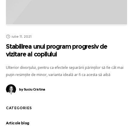
iulie 11, 2021
Stabilirea unui program progresiv de
vizitare al copilului
Ulterior divorțului, pentru ca efectele separării părinților să fie cât mai
puțin resimțite de minor, varianta ideală ar fi ca acesta să aibă
posibilitatea reală de a beneficia în egală măsură de dragostea și grija
ambilor părinți, respectiv de a petrece timp aproximativ egal, atât cu
by
Suciu Cristina
mama, cât și cu tatăl.
CATEGORIES
Articole blog