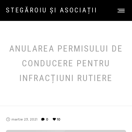
STEGĂROIU ȘI ASOCIAȚII
ANULAREA PERMISULUI DE
CONDUCERE PENTRU
INFRACȚIUNI RUTIERE
martie 23, 2021
0
10