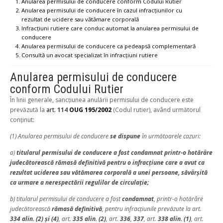
Anularea permisului de conducere conform Codului Rutier
Anularea permisului de conducere în cazul infracțiunilor cu
rezultat de ucidere sau vătămare corporală
Infracțiuni rutiere care conduc automat la anularea permisului de
conducere
Anularea permisului de conducere ca pedeapsă complementară
Consultă un avocat specializat în infracțiuni rutiere
Anularea permisului de conducere
conform Codului Rutier
În linii generale, sancțiunea anulării permisului de conducere este
prevăzută la
art.
114
OUG 195/2002
(Codul rutier), având următorul
conținut:
(1) Anularea permisului de conducere
se dispune
în următoarele cazuri:
a)
titularul permisului de conducere a fost condamnat printr-o hotărâre
judecătorească rămasă definitivă pentru o infracţiune care a avut ca
rezultat uciderea sau vătămarea corporală a unei persoane, săvârşită
ca urmare a nerespectării regulilor de circulaţie;
b) titularul permisului de conducere a fost
condamnat
, printr-o hotărâre
judecătorească
rămasă definitivă
, pentru infracţiunile prevăzute la art.
334 alin. (2) şi (4)
, art.
335 alin. (2)
, art.
336
,
337
, art.
338 alin. (1)
, art.