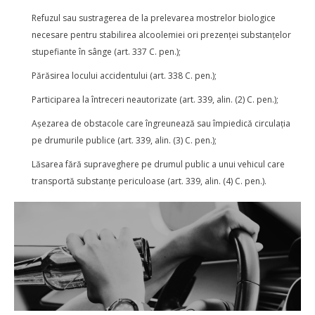
Refuzul sau sustragerea de la prelevarea mostrelor biologice
necesare pentru stabilirea alcoolemiei ori prezenței substanțelor
stupefiante în sânge (art. 337 C. pen.);
Părăsirea locului accidentului (art. 338 C. pen.);
Participarea la întreceri neautorizate (art. 339, alin. (2) C. pen.);
Așezarea de obstacole care îngreunează sau împiedică circulația
pe drumurile publice (art. 339, alin. (3) C. pen.);
Lăsarea fără supraveghere pe drumul public a unui vehicul care
transportă substanțe periculoase (art. 339, alin. (4) C. pen.).