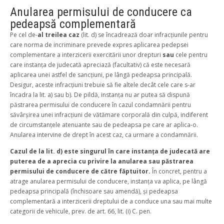
Anularea permisului de conducere ca
pedeapsă complementară
Pe cel de-
al treilea caz
(lit. d) se încadrează doar infracțiunile pentru
care norma de incriminare prevede expres aplicarea pedepsei
complementare a interzicerii exercitării unor drepturi
sau
cele pentru
care instanța de judecată apreciază (facultativ) că este necesară
aplicarea unei astfel de sancțiuni, pe lângă pedeapsa principală.
Desigur, aceste infracțiuni trebuie să fie altele decât cele care s-ar
încadra la lit. a) sau b). De pildă, instanța nu ar putea să dispună
păstrarea permisului de conducere în cazul condamnării pentru
săvârșirea unei infracțiuni de vătămare corporală din culpă, indiferent
de circumstanțele atenuante sau de pedeapsa pe care ar aplica-o.
Anularea intervine de drept în acest caz, ca urmare a condamnării.
Cazul de la lit. d) este singurul în care instanța de judecată are
puterea de a aprecia cu privire la anularea sau păstrarea
permisului de conducere de către făptuitor.
În concret, pentru a
atrage anularea permisului de conducere, instanța va aplica, pe lângă
pedeapsa principală (închisoare sau amendă), și pedeapsa
complementară a interzicerii dreptului de a conduce una sau mai multe
categorii de vehicule, prev. de art. 66, lit. (i) C. pen.