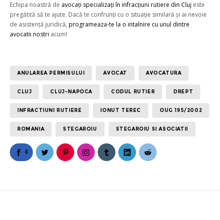
Echipa noastră de
avocați specializați în infracțiuni rutiere din Cluj
este
pregătită să te ajute. Dacă te confrunți cu o situație similară și ai nevoie
de asistență juridică,
programeaza-te la o intalnire cu unul dintre
avocatii nostri
acum!
ANULAREA PERMISULUI
AVOCAT
AVOCATURA
CLUJ
CLUJ-NAPOCA
CODUL RUTIER
DREPT
INFRACTIUNI RUTIERE
IONUT TEREC
OUG 195/2002
ROMANIA
STEGAROIU
STEGAROIU SI ASOCIATII
0