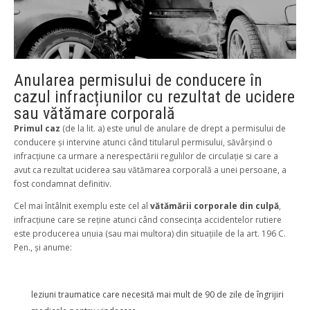
Anularea permisului de conducere în
cazul infracțiunilor cu rezultat de ucidere
sau vătămare corporală
Primul caz
(de la lit. a) este unul de anulare de drept a permisului de
conducere și intervine atunci când titularul permisului, săvârșind o
infracțiune ca urmare a nerespectării regulilor de circulație si care a
avut ca rezultat uciderea sau vătămarea corporală a unei persoane, a
fost condamnat definitiv.
Cel mai întâlnit exemplu este cel al
vătămării corporale din culpă
,
infracțiune care se reține atunci când consecința accidentelor rutiere
este producerea unuia (sau mai multora) din situațiile de la art. 196 C.
Pen., și anume:
leziuni traumatice care necesită mai mult de 90 de zile de îngrijiri