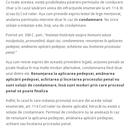
Cu toate acestea, există posibilitatea păstrării permisului de conducere
chiar și în cazul săvârșirii uneia din infracțiunile enumerate la art. 114, lit.
a) sau b) Cod rutier. Așa cum prevede expres textul de lege menționat,
anularea permisului intervine doar în caz de
condamnare.
Nu orice
soluție a instanței este, însă, una de condamnare.
Potrivit art. 396 C. pen.: ‘
’Instanța hotărăște asupra învinuirii aduse
inculpatului, pronunțând, după caz, condamnarea, renunțarea la aplicarea
pedepsei, amânarea aplicării pedepsei, achitarea sau încetarea procesului
penal.’’
Așa cum reiese expres din această prevedere legală, acțiunea penală se
poate finaliza în mai multe moduri alternative, condamnarea fiind doar
unul dintre ele.
Renunțarea la aplicarea pedepsei, amânarea
aplicării pedepsei, achitarea și încetarea procesului penal nu
sunt soluții de condamnare, însă sunt moduri prin care procesul
penal se poate finaliza
.
Astfel, în cazul în care instanța pronunță oricare din aceste soluții
enumerate, art. 114 Cod rutier nu devine aplicabil, întrucât nu există o
soluție de condamnare. Permisul de conducere nu se anulează în caz
de renunțare la aplicarea pedepsei, amânarea aplicării pedepsei,
achitare sau încetarea procesului penal.