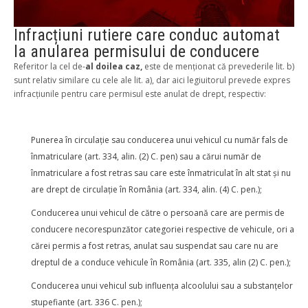
Infracțiuni rutiere care conduc automat
la anularea permisului de conducere
Referitor la cel de-
al doilea caz,
este de menționat că prevederile lit. b)
sunt relativ similare cu cele ale lit. a), dar aici legiuitorul prevede expres
infracțiunile pentru care permisul este anulat de drept, respectiv:
Punerea în circulație sau conducerea unui vehicul cu număr fals de
înmatriculare (art. 334, alin. (2) C. pen) sau a cărui număr de
înmatriculare a fost retras sau care este înmatriculat în alt stat și nu
are drept de circulație în România (art. 334, alin. (4) C. pen.);
Conducerea unui vehicul de către o persoană care are permis de
conducere necorespunzător categoriei respective de vehicule, ori a
cărei permis a fost retras, anulat sau suspendat sau care nu are
dreptul de a conduce vehicule în România (art. 335, alin (2) C. pen.);
Conducerea unui vehicul sub influența alcoolului sau a substanțelor
stupefiante (art. 336 C. pen.);