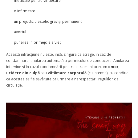
medicale pentru vindecare
o infirmitate
un prejudiciu estetic grav și permanent
avortul
punerea în primejdie a vieții
Această infracțiune nu este, însă, singura ce atrage, în caz de
condamnare, anularea automată a permisului de conducere. Anularea
intervine și în cazul condamnării pentru infracțiuni precum
omor
,
ucidere din culpă
sau
vătămare corporală
(cu intenție), cu condiția
ca acestea să fie săvârșite ca urmare a nerespectării regulilor de
circulație.