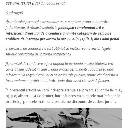
339 alin. (2), (3) şi (4)
din Codul penal;
c) (abrogat)
d) titularului permisului de conducere i s-a aplicat, printr-o hotărâre
judecătorească rămasă definitivă,
pedeapsa complementară a
interzicerii dreptului de a conduce anumite categorii de vehicule
stabilite de instanţă prevăzută la art. 66 alin. (1) lit. i) din Codul penal
e) permisul de conducere a fost obţinut cu încălcarea normelor legale,
situaţie constatată de instanţa competentă.
f) permisul de conducere a fost obţinut în perioada în care titularul era
cercetat sau judecat în cadrul unui proces penal pentru săvârşirea unei
infracţiuni la regimul circulaţiei pe drumurile publice, atunci când acesta a
fost condamnat printr-o hotărâre judecătorească rămasă definitiva.
În prezentul articol ne vom îndrepta atenția asupra situațiilor de la lit. a),
b), și d) ale art. 114 Cod rutier, întrucât acestea sunt cele mai întâlnite în
practică și pun cele mai multe probleme din punct de vedere juridic.