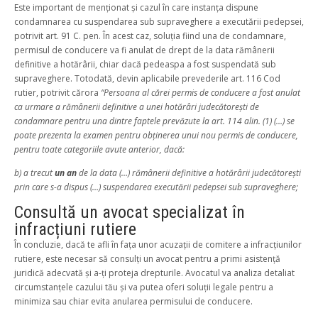
Este important de menționat și cazul în care instanța dispune
condamnarea cu suspendarea sub supraveghere a executării pedepsei,
potrivit art. 91 C. pen. În acest caz, soluția fiind una de condamnare,
permisul de conducere va fi anulat de drept de la data rămânerii
definitive a hotărârii, chiar dacă pedeaspa a fost suspendată sub
supraveghere. Totodată, devin aplicabile prevederile art. 116 Cod
rutier, potrivit cărora
“Persoana al cărei permis de conducere a fost anulat
ca urmare a rămânerii definitive a unei hotărâri judecătorești de
condamnare pentru una dintre faptele prevăzute la art. 114 alin. (1) (…) se
poate prezenta la examen pentru obținerea unui nou permis de conducere,
pentru toate categoriile avute anterior, dacă:
b)
a trecut
un an
de la data (…) rămânerii definitive a hotărârii judecătorești
prin care s-a dispus (…) suspendarea executării pedepsei sub supraveghere;
Consultă un avocat specializat în
infracțiuni rutiere
În concluzie, dacă te afli în fața unor acuzații de comitere a infracțiunilor
rutiere, este necesar să consulți un avocat pentru a primi asistență
juridică adecvată și a-ți proteja drepturile. Avocatul va analiza detaliat
circumstanțele cazului tău și va putea oferi soluții legale pentru a
minimiza sau chiar evita anularea permisului de conducere.