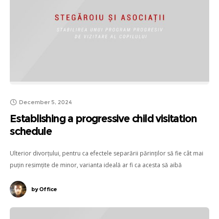
December 5, 2024
Establishing a progressive child visitation
schedule
Ulterior divorțului, pentru ca efectele separării părinților să fie cât mai
puțin resimțite de minor, varianta ideală ar fi ca acesta să aibă
posibilitatea reală de a beneficia în egală măsură de dragostea și grija
ambilor părinți, respectiv de a petrece timp aproximativ egal, atât cu
by
Office
mama, cât și cu tatăl.