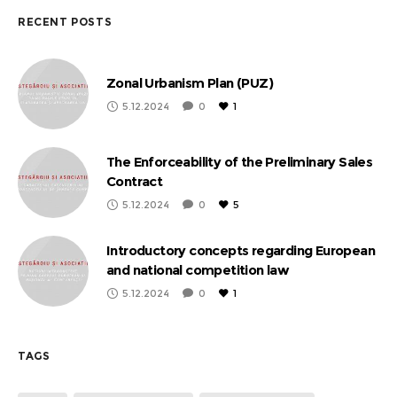
RECENT POSTS
Zonal Urbanism Plan (PUZ)
5.12.2024
0
1
The Enforceability of the Preliminary Sales
Contract
5.12.2024
0
5
Introductory concepts regarding European
and national competition law
5.12.2024
0
1
TAGS