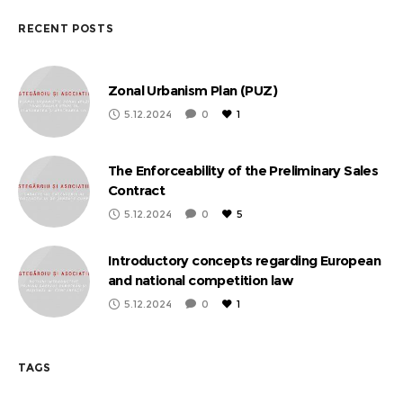
RECENT POSTS
Zonal Urbanism Plan (PUZ)
5.12.2024
0
1
The Enforceability of the Preliminary Sales
Contract
5.12.2024
0
5
Introductory concepts regarding European
and national competition law
5.12.2024
0
1
TAGS