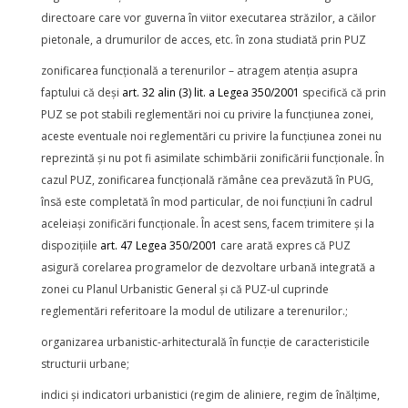
directoare care vor guverna în viitor executarea străzilor, a căilor
pietonale, a drumurilor de acces, etc. în zona studiată prin PUZ
zonificarea funcțională a terenurilor – atragem atenția asupra
faptului că deși
art. 32 alin (3) lit. a Legea 350/2001
specifică că prin
PUZ se pot stabili reglementări noi cu privire la funcțiunea zonei,
aceste eventuale noi reglementări cu privire la funcțiunea zonei nu
reprezintă și nu pot fi asimilate schimbării zonificării funcționale. În
cazul PUZ, zonificarea funcțională rămâne cea prevăzută în PUG,
însă este completată în mod particular, de noi funcțiuni în cadrul
aceleiași zonificări funcționale. În acest sens, facem trimitere și la
dispozițiile
art. 47 Legea 350/2001
care arată expres că PUZ
asigură corelarea programelor de dezvoltare urbană integrată a
zonei cu Planul Urbanistic General și că PUZ-ul cuprinde
reglementări referitoare la modul de utilizare a terenurilor.;
organizarea urbanistic-arhitecturală în funcție de caracteristicile
structurii urbane;
indici și indicatori urbanistici (regim de aliniere, regim de înălțime,