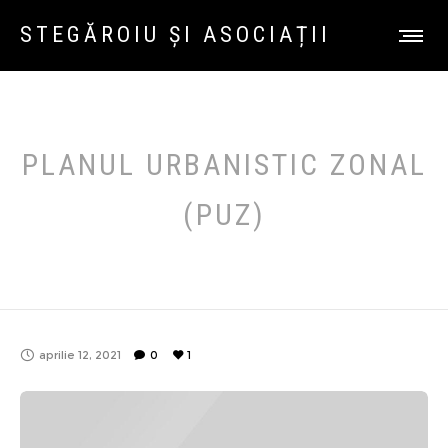
STEGĂROIU ȘI ASOCIAȚII
PLANUL URBANISTIC ZONAL
(PUZ)
aprilie 12, 2021
0
1