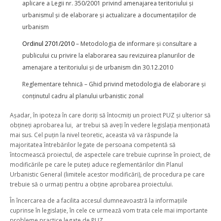
aplicare a Legii nr. 350/2001 privind amenajarea teritoriului şi
urbanismul şi de elaborare şi actualizare a documentaţiilor de
urbanism
Ordinul 2701/2010
– Metodologia de informare şi consultare a
publicului cu privire la elaborarea sau revizuirea planurilor de
amenajare a teritoriului şi de urbanism din 30.12.2010
Reglementare tehnică – Ghid privind metodologia de elaborare și
conținutul cadru al planului urbanistic zonal
Așadar, în ipoteza în care doriți să întocmiți un proiect PUZ și ulterior să
obțineți aprobarea lui, ar trebui să aveți în vedere legislația menționată
mai sus. Cel puțin la nivel teoretic, aceasta vă va răspunde la
majoritatea întrebărilor legate de persoana competentă să
întocmească proiectul, de aspectele care trebuie cuprinse în proiect, de
modificările pe care le puteți aduce reglementărilor din Planul
Urbanistic General (limitele acestor modificări), de procedura pe care
trebuie să o urmați pentru a obține aprobarea proiectului.
În încercarea de a facilita accesul dumneavoastră la informațiile
cuprinse în legislație, în cele ce urmează vom trata cele mai importante
probleme practice legate de PUZ.