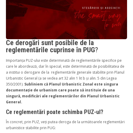
Ce derogări sunt posibile de la
reglementările cuprinse în PUG
?
Importanța PUZ-ului este determinată de reglementările specifice pe
care le abordează, dar în special, este determinată de posibilitatea de
a institui o derogare de la reglementările generale stabilite prin Planul
Urbanistic General (a se vedea art 32 alin 1 lit b și alin. 5 din Legea
350/2001).
Subliniem că Planul Urbanistic Zonal este singura
documentație de urbanism care poate să instituie de una
singură, modificări ale reglementărilor din Planul Urbanistic
General.
Ce reglementări poate schimba PUZ-ul?
În concret, prin PUZ, veți putea deroga de la următoarele reglementări
urbanistice stabilite prin PUG: