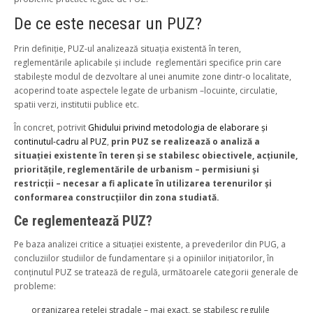
De ce este necesar un PUZ?
Prin definiție, PUZ-ul analizează situația existentă în teren,
reglementările aplicabile și include reglementări specifice prin care
stabilește modul de dezvoltare al unei anumite zone dintr-o localitate,
acoperind toate aspectele legate de urbanism –locuinte, circulatie,
spatii verzi, institutii publice etc.
În concret, potrivit
Ghidului privind metodologia de elaborare și
continutul-cadru al PUZ
,
prin PUZ se realizează o analiză a
situației existente în teren și se stabilesc obiectivele, acțiunile,
prioritățile, reglementările de urbanism – permisiuni și
restricții – necesar a fi aplicate în utilizarea terenurilor și
conformarea construcțiilor din zona studiată.
Ce reglementează PUZ?
Pe baza analizei critice a situației existente, a prevederilor din PUG, a
concluziilor studiilor de fundamentare și a opiniilor inițiatorilor, în
conținutul PUZ se tratează de regulă, următoarele categorii generale de
probleme:
organizarea rețelei stradale – mai exact, se stabilesc regulile