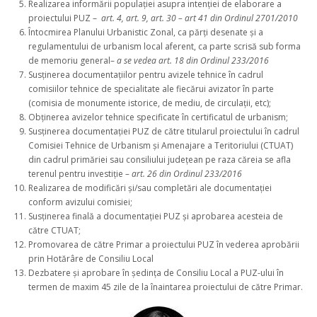
Realizarea informării populației asupra intenției de elaborare a
proiectului PUZ –
art. 4, art. 9, art. 30 – art 41 din Ordinul 2701/2010
Întocmirea Planului Urbanistic Zonal, ca părți desenate și a
regulamentului de urbanism local aferent, ca parte scrisă sub forma
de memoriu general–
a se vedea art. 18 din Ordinul 233/2016
Susținerea documentațiilor pentru avizele tehnice în cadrul
comisiilor tehnice de specialitate ale fiecărui avizator în parte
(comisia de monumente istorice, de mediu, de circulații, etc);
Obținerea avizelor tehnice specificate în certificatul de urbanism;
Susținerea documentației PUZ de către titularul proiectului în cadrul
Comisiei Tehnice de Urbanism și Amenajare a Teritoriului (CTUAT)
din cadrul primăriei sau consiliului județean pe raza căreia se afla
terenul pentru investiție
– art. 26 din Ordinul 233/2016
Realizarea de modificări și/sau completări ale documentației
conform avizului comisiei;
Susținerea finală a documentației PUZ și aprobarea acesteia de
către CTUAT;
Promovarea de către Primar a proiectului PUZ în vederea aprobării
prin Hotărâre de Consiliu Local
Dezbatere și aprobare în ședința de Consiliu Local a PUZ-ului în
termen de maxim 45 zile de la înaintarea proiectului de către Primar.