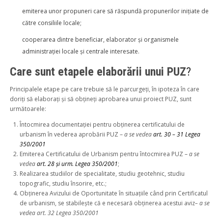
emiterea unor propuneri care să răspundă propunerilor inițiate de
către consiliile locale;
cooperarea dintre beneficiar, elaborator și organismele
administrației locale și centrale interesate.
Care sunt etapele elaborării unui PUZ
?
Principalele etape pe care trebuie să le parcurgeți, în ipoteza în care
doriți să elaborați și să obțineți aprobarea unui proiect PUZ, sunt
următoarele:
Întocmirea documentației pentru obținerea certificatului de
urbanism în vederea aprobării PUZ –
a se vedea
art. 30 – 31 Legea
350/2001
Emiterea Certificatului de Urbanism pentru întocmirea PUZ –
a se
vedea
art. 28 și urm. Legea 350/2001
;
Realizarea studiilor de specialitate, studiu geotehnic, studiu
topografic, studiu însorire, etc.;
Obținerea Avizului de Oportunitate în situațiile când prin Certificatul
de urbanism, se stabilește că e necesară obținerea acestui aviz
– a se
vedea art. 32 Legea 350/2001