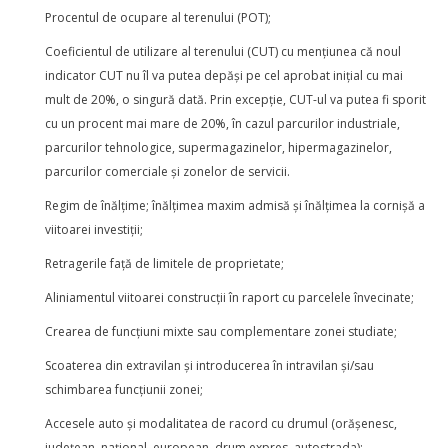
Procentul de ocupare al terenului (POT);
Coeficientul de utilizare al terenului (CUT) cu mențiunea că noul
indicator CUT nu îl va putea depăşi pe cel aprobat iniţial cu mai
mult de 20%, o singură dată. Prin excepție, CUT-ul va putea fi sporit
cu un procent mai mare de 20%, în cazul parcurilor industriale,
parcurilor tehnologice, supermagazinelor, hipermagazinelor,
parcurilor comerciale și zonelor de servicii.
Regim de înălțime; înălțimea maxim admisă și înălțimea la cornișă a
viitoarei investiții;
Retragerile față de limitele de proprietate;
Aliniamentul viitoarei construcții în raport cu parcelele învecinate;
Crearea de funcțiuni mixte sau complementare zonei studiate;
Scoaterea din extravilan și introducerea în intravilan și/sau
schimbarea funcțiunii zonei;
Accesele auto și modalitatea de racord cu drumul (orășenesc,
județean, național, european, drum expres, autostrada);