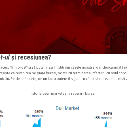
t-ul
și recesiunea?
est “film prost” și să putem ieși liniștiți din casele noastre, dar deocamdată n
șteaptă ca revenirea pe piața bursei, odată cu terminarea infectării cu noul coron
ciliu. Pe de altă parte, de un lucru putem fi siguri: cu cât o să dureze mai mult 
Istoria bear markets și a revenirii bursei