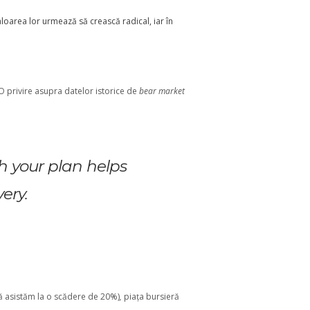
loarea lor urmează să crească radical, iar în
. O privire asupra datelor istorice de
bear market
h your plan helps
ery.
ță asistăm la o scădere de 20%)
,
piața bursieră