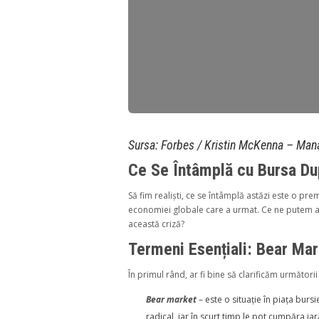
Sursa: Forbes / Kristin McKenna – Ma
Ce Se Întâmplă cu Bursa D
Să fim realiști, ce se întâmplă astăzi este o 
economiei globale care a urmat. Ce ne putem așt
această criză?
Termeni Esențiali: Bear Mar
În primul rând, ar fi bine să clarificăm următor
Bear market
– este o situație în piața bu
radical, iar în scurt timp le pot cumpăra ia