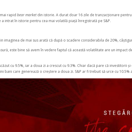
l mai rapid
bear market
din istorie. A durat doar 16 zile de tranzacționare pentr
 a intrat în istorie pentru cea mai volatilă piață înregistrată pe S&P.
in imaginea de mai sus arată că după o scadere considerabila de 20%, câștiguril
sură, este bine să avem în vedere faptul că această volatilitate are un impact 
ăzut cu 9.5%, iar a doua zi a crescut cu 9.3%. Chiar dacă pare că investitorii și-
ni bani care generează o creștere a doua zi. S&P ar fi trebuit să urce cu 10.5% 