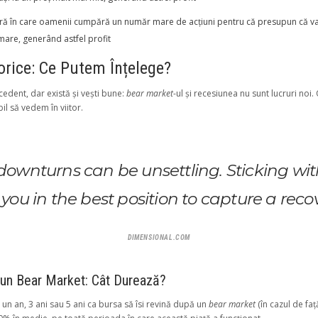
sieră în care oamenii cumpără un număr mare de acțiuni pentru că presupun că va
 mare, generând astfel profit
torice: Ce Putem Înțelege?
cedent, dar există și vești bune:
bear market
-ul și recesiunea nu sunt lucruri noi
l să vedem în viitor.
wnturns can be unsettling. Sticking wit
 you in the best position to capture a recov
DIMENSIONAL.COM
 un Bear Market: Cât Durează?
 an, 3 ani sau 5 ani ca bursa să îsi revină după un
bear market
(în cazul de fa