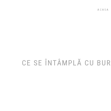
STEGĂROIU ȘI ASOCIAȚII
ACASA
CE SE ÎNTÂMPLĂ CU BU