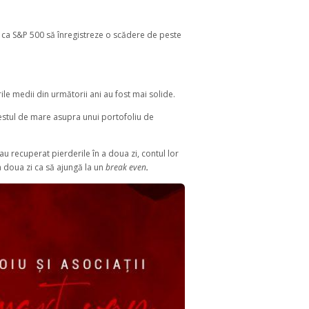
u ca S&P 500 să înregistreze o scădere de peste
e medii din următorii ani au fost mai solide.
destul de mare asupra unui portofoliu de
au recuperat pierderile în a doua zi, contul lor
a doua zi ca să ajungă la un
break even
.