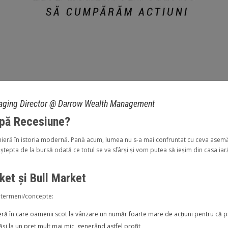
naging Director @ Darrow Wealth Management
upă Recesiune?
premieră în istoria modernă. Pană acum, lumea nu s-a mai confruntat cu ceva as
epta de la bursă odată ce totul se va sfârși și vom putea să ieșim din casa iar
ket și Bull Market
ii termeni/concepte:
rsieră în care oamenii scot la vânzare un număr foarte mare de acțiuni pentru c
răși la un preț mult mai mic, generând astfel profit