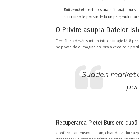
Bull market
– este o situație în piața bur
scurt timp le pot vinde la un preț mult mai
O Privire asupra Datelor Is
Deci, într-adevăr suntem într-o situație fără pre
ne poate da o imagine asupra a ceea ce e posibi
Sudden market do
put
Recuperarea Pieței Bursiere după
Conform Dimensional.com, chiar dacă durează un