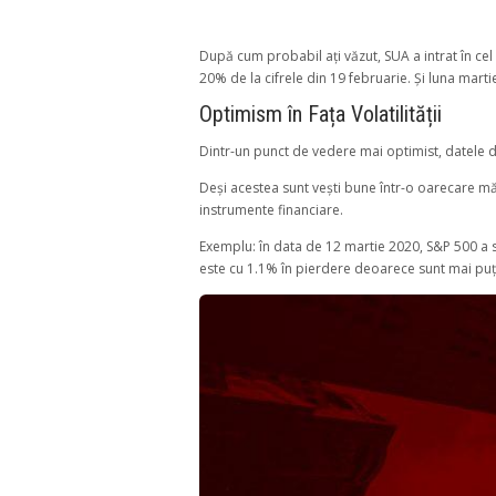
După cum probabil ați văzut, SUA a intrat în ce
20% de la cifrele din 19 februarie. Și luna martie
Optimism în Fața Volatilității
Dintr-un punct de vedere mai optimist, datele d
Deși acestea sunt vești bune într-o oarecare mă
instrumente financiare.
Exemplu: în data de 12 martie 2020, S&P 500 a sc
este cu 1.1% în pierdere deoarece sunt mai puți