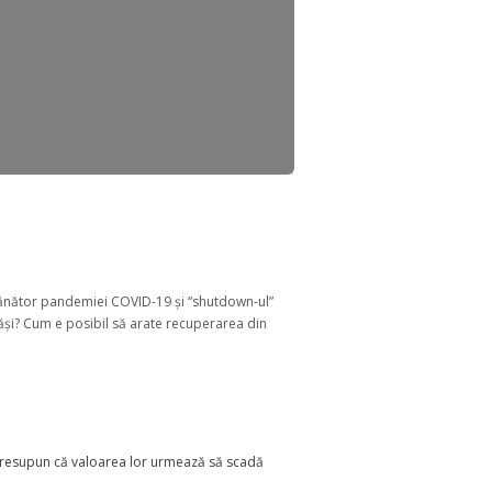
emănător pandemiei COVID-19 și “shutdown-ul”
ăși? Cum e posibil să arate recuperarea din
ă presupun că valoarea lor urmează să scadă