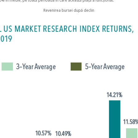
0% în medie, pe toată perioada în care această piață a funcționat.
Revenirea bursei după declin