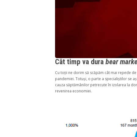
Cât timp va dura
bear marke
Cu toții ne dorim să scăpăm cât mai repede de ac
pandemiei. Totuși, o parte a specialiștilor se a
cauza săptămânilor petrecute în izolarea la domi
revenirea economiei.